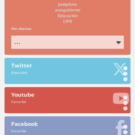
pamplona
autogobierno
Educación
UPN
Más etiquetas
...
Twitter
@geroabai
Youtube
Geroa Bai
Facebook
Geroa Bai