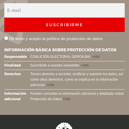
SUSCRIBIRME
He leído y acepto la
política de protección de datos
INFORMACIÓN BÁSICA SOBRE PROTECCIÓN DE DATOS
Responsable
COALICIÓN ELECTORAL GEROA BAI.
+info
Finalidad
Suscribirte a nuestra newsletter.
+info
Derechos
Tienes derecho a acceder, rectificar y suprimir los datos, así
como otros derechos, como se explica en la información
adicional.
+info
Información
Puedes consultar la información adicional y detallada sobre
adicional
Protección de Datos
+info