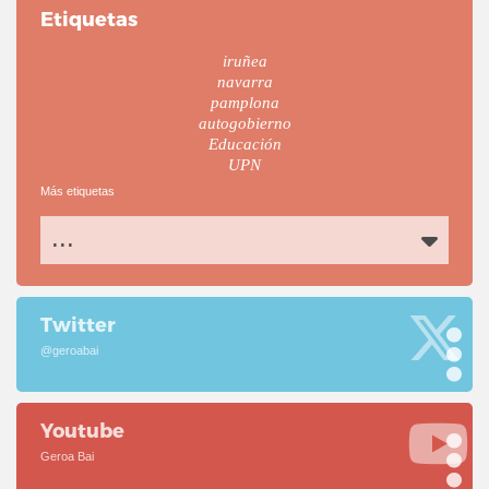
Etiquetas
iruñea
navarra
pamplona
autogobierno
Educación
UPN
Más etiquetas
...
Twitter
@geroabai
Youtube
Geroa Bai