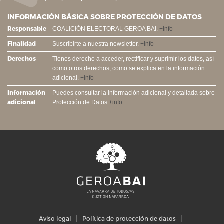
INFORMACIÓN BÁSICA SOBRE PROTECCIÓN DE DATOS
Responsable
COALICIÓN ELECTORAL GEROA BAI.
+info
Finalidad
Suscribirte a nuestra newsletter.
+info
Derechos
Tienes derecho a acceder, rectificar y suprimir los datos, así
como otros derechos, como se explica en la información
adicional.
+info
Información
Puedes consultar la información adicional y detallada sobre
adicional
Protección de Datos
+info
Aviso legal
Política de protección de datos