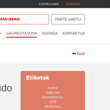
CASTELLANO
EUSKARA
 gure
MAN IZENA!
zerrendan
PARTE HARTU
GAURKOTASUNA
AGENDA
KONTAKTUA
Itzuli
Etiketak
ido
iruñea
nafarroa
koronabirusa
UPN
Hezkuntza