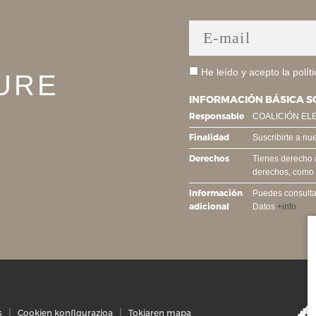
He leído y acepto la
polít
URE
INFORMACIÓN BÁSICA S
Responsable
COALICIÓN EL
Finalidad
Suscribirte a nu
Derechos
Tienes derecho a 
derechos, como s
Información
Puedes consultar
adicional
Datos
+info
s
Cookien konfigurazioa
Tokiaren mapa