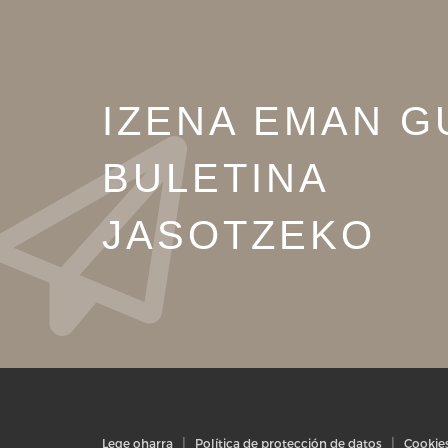
IZENA EMAN G
BULETINA
JASOTZEKO
Lege oharra
Política de protección de datos
Cookie