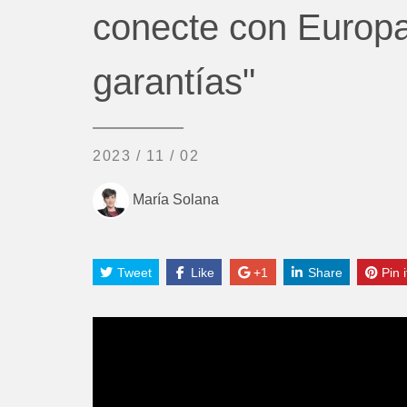
conecte con Europa
garantías"
2023 / 11 / 02
María Solana
Tweet
Like
+1
Share
Pin i