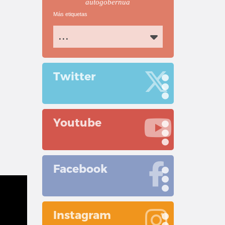
autogobernua
Más etiquetas
...
Twitter
Youtube
Facebook
Instagram