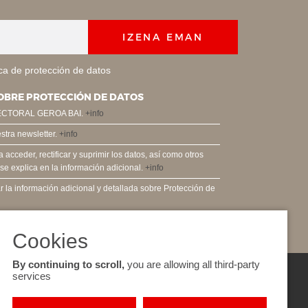
IZENA EMAN
ica de protección de datos
OBRE PROTECCIÓN DE DATOS
ECTORAL GEROA BAI.
+info
estra newsletter.
+info
acceder, rectificar y suprimir los datos, así como otros
e explica en la información adicional.
+info
 la información adicional y detallada sobre Protección de
By continuing to scroll,
you are allowing all third-party
services
EGOITZA NAGUSIA