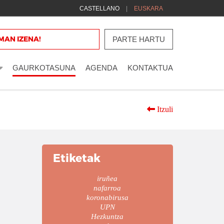
CASTELLANO
EUSKARA
 gure
MAN IZENA!
zerrendan
PARTE HARTU
GAURKOTASUNA
AGENDA
KONTAKTUA
Itzuli
Etiketak
iruñea
nafarroa
koronabirusa
UPN
Hezkuntza