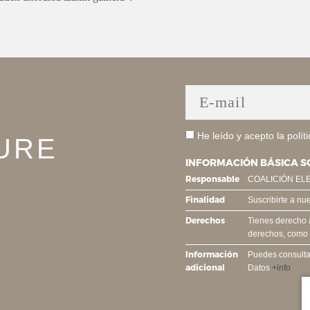
He leído y acepto la
polít
URE
INFORMACIÓN BÁSICA S
Responsable
COALICIÓN EL
Finalidad
Suscribirte a nu
Derechos
Tienes derecho a 
derechos, como s
Información
Puedes consultar
adicional
Datos
+info