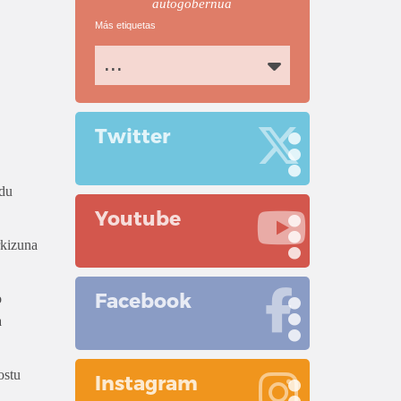
autogobernua
Más etiquetas
...
Twitter
 du
Youtube
rkizuna
Facebook
o
a
ostu
Instagram