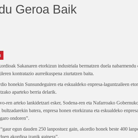
du Geroa Baik
t
kordioak Sakanaren etorkizun industriala bermatzen duela nabarmendu
eren kontratazio aurreikuspena ziurtatzen baita.
dio honekin Sunsundeguiren eta eskualdeko enpresa-laguntzaileen eto
tzako aparteko berria delarik.
o-ren arteko lankidetzari esker, Sodena-ren eta Nafarroako Gobernuk
ultzadarekin batera, enpresa honen etorkizuna eta eskualdeko enpres
 igaro ondoren”.
 “gaur egun dauden 250 lanpostuez gain, akordio honek beste 400 lanp
duen akordioa izanik gainera”.