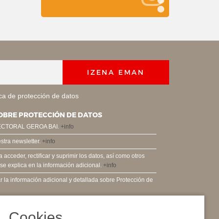
IZENA EMAN
ica de protección de datos
OBRE PROTECCIÓN DE DATOS
ECTORAL GEROA BAI.
+info
estra newsletter.
+info
acceder, rectificar y suprimir los datos, así como otros
e explica en la información adicional.
+info
 la información adicional y detallada sobre Protección de