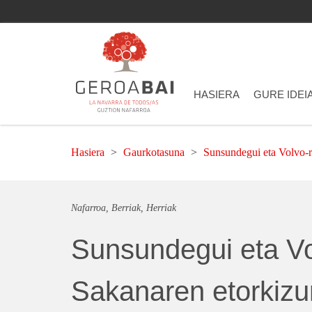
HASIERA
GURE IDEI
Hasiera
Gaurkotasuna
Sunsundegui eta Volvo-r
Nafarroa
Berriak
Herriak
Sunsundegui eta Vo
Sakanaren etorkizu