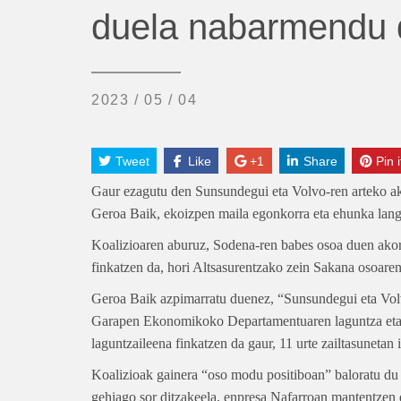
duela nabarmendu 
2023 / 05 / 04
Tweet
Like
+1
Share
Pin i
Gaur ezagutu den Sunsundegui eta Volvo-ren arteko a
Geroa Baik, ekoizpen maila egonkorra eta ehunka langil
Koalizioaren aburuz, Sodena-ren babes osoa duen akor
finkatzen da, hori Altsasurentzako zein Sakana osoaren
Geroa Baik azpimarratu duenez, “Sunsundegui eta Volv
Garapen Ekonomikoko Departamentuaren laguntza eta b
laguntzaileena finkatzen da gaur, 11 urte zailtasunetan
Koalizioak gainera “oso modu positiboan” baloratu du
gehiago sor ditzakeela, enpresa Nafarroan mantentzen 