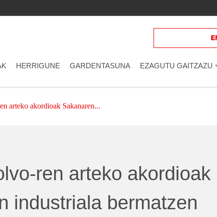
Eman izena
E
AK
HERRIGUNE
GARDENTASUNA
EZAGUTU GAITZAZU
en arteko akordioak Sakanaren...
lvo-ren arteko akordioak
n industriala bermatzen