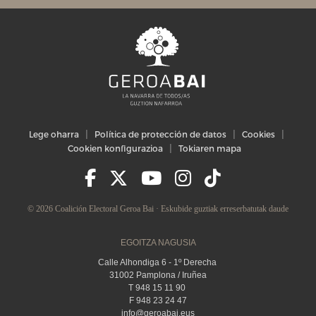
Lege oharra
Política de protección de datos
Cookies
Cookien konfigurazioa
Tokiaren mapa
© 2026 Coalición Electoral Geroa Bai · Eskubide guztiak erreserbatutak daude
EGOITZA NAGUSIA
Calle Alhondiga 6 - 1º Derecha
31002 Pamplona / Iruñea
T 948 15 11 90
F 948 23 24 47
info@geroabai.eus