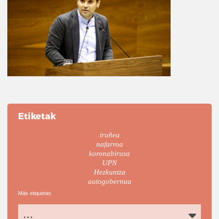
Etiketak
iruñea
nafarroa
koronabirusa
UPN
Hezkuntza
autogobernua
Más etiquetas
...