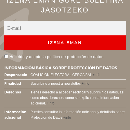
IZENA EMAN GURE BULETINA
JASOTZEKO
IZENA EMAN
He leído y acepto la
política de protección de datos
INFORMACIÓN BÁSICA SOBRE PROTECCIÓN DE DATOS
Responsable
COALICIÓN ELECTORAL GEROA BAI.
+info
Finalidad
Suscribirte a nuestra newsletter.
+info
Derechos
Tienes derecho a acceder, rectificar y suprimir los datos, así
como otros derechos, como se explica en la información
adicional.
+info
Información
Puedes consultar la información adicional y detallada sobre
adicional
Protección de Datos
+info