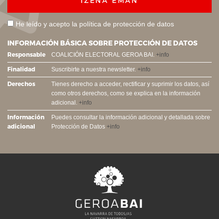
IZENA EMAN
He leído y acepto la
política de protección de datos
INFORMACIÓN BÁSICA SOBRE PROTECCIÓN DE DATOS
Responsable
COALICIÓN ELECTORAL GEROA BAI.
+info
Finalidad
Suscribirte a nuestra newsletter.
+info
Derechos
Tienes derecho a acceder, rectificar y suprimir los datos, así
como otros derechos, como se explica en la información
adicional.
+info
Información
Puedes consultar la información adicional y detallada sobre
adicional
Protección de Datos
+info