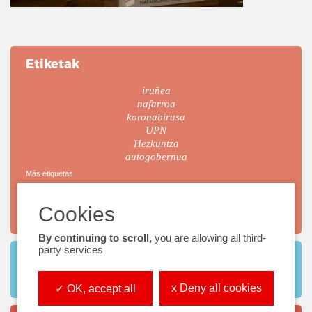
Etiketak
iruñea
nafarroa
koronabirusa
UPN
Hezkuntza
autogobernua
Más etiquetas
...
By continuing to scroll,
you are allowing all third-
party services
Twitter
x Deny all cookies
✓ OK, accept all