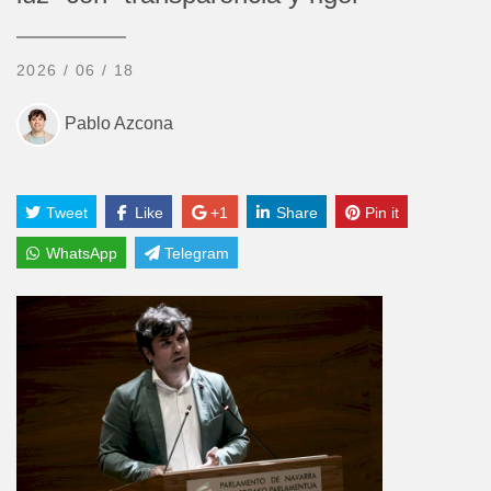
2026 / 06 / 18
Pablo Azcona
Tweet
Like
+1
Share
Pin it
WhatsApp
Telegram