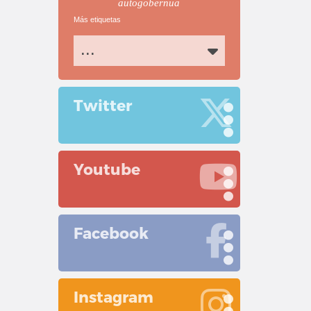
autogobernua
Más etiquetas
...
Twitter
Youtube
Facebook
Instagram