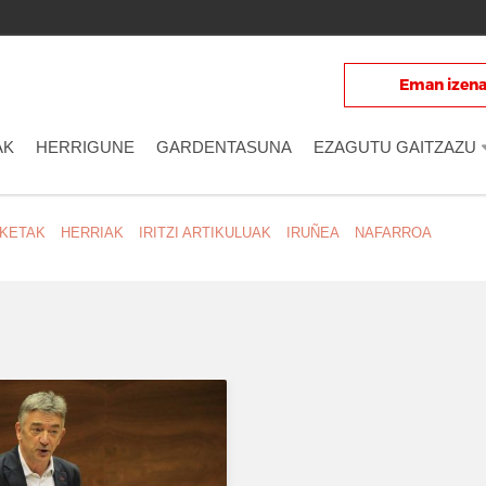
Eman izena
E
AK
HERRIGUNE
GARDENTASUNA
EZAGUTU GAITZAZU
ZKETAK
HERRIAK
IRITZI ARTIKULUAK
IRUÑEA
NAFARROA