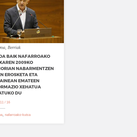
roa
Berriak
OA BAIK NAFARROAKO
XAREN 2009KO
ORIAN NABARMENTZEN
EN EROSKETA ETA
AINEAN EMATEEN
ORMAZIO XEHATUA
ATUKO DU
11 / 16
oa
nafarroako-kutxa