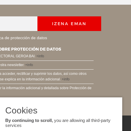
IZENA EMAN
ica de protección de datos
OBRE PROTECCIÓN DE DATOS
ECTORAL GEROA BAI.
+info
estra newsletter.
+info
acceder, rectificar y suprimir los datos, así como otros
e explica en la información adicional.
+info
 la información adicional y detallada sobre Protección de
By continuing to scroll,
you are allowing all third-party
services