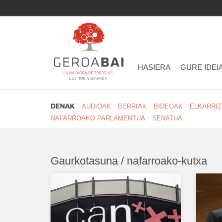
HASIERA
GURE IDEI
DENAK
AUDIOAK
BERRIAK
BIDEOAK
ELKARRI
NAFARROAKO PARLAMENTUA
SENATUA
Gaurkotasuna / nafarroako-kutxa