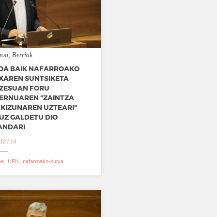
roa
Berriak
OA BAIK NAFARROAKO
XAREN SUNTSIKETA
ZESUAN FORU
ERNUAREN "ZAINTZA
NKIZUNAREN UZTEARI"
UZ GALDETU DIO
ANDARI
12 / 14
oa
UPN
nafarroako-kutxa