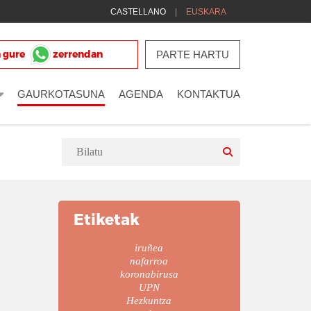
CASTELLANO
EUSKARA
 gure
MAN IZENA!
zerrendan
PARTE HARTU
GAURKOTASUNA
AGENDA
KONTAKTUA
Etiketak
iruñea
nafarroa
koronabirusa
UPN
Hezkuntza