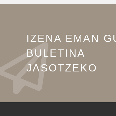
IZENA EMAN G
BULETINA
JASOTZEKO