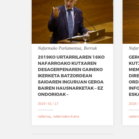
Nafarroako Parlamentua
Berriak
Nafar
2019KO URTARRILAREN 16KO
GER
NAFARROAKO KUTXAREN
KUT
DESAGERPENAREN GAINEKO
MEM
IKERKETA BATZORDEAN
DIR
SAIOAREN INGURUAN GEROA
ORD
BAIREN HAUSNARKETAK – EZ
INF
ONDORIOAK –
ESK
2019 / 01 / 17
2018 / 
nafarroa
nafarroako-kutxa
nafarr