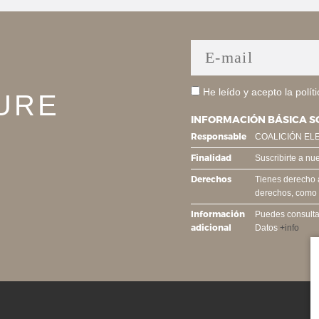
He leído y acepto la
polít
URE
INFORMACIÓN BÁSICA S
Responsable
COALICIÓN EL
Finalidad
Suscribirte a nu
Derechos
Tienes derecho a 
derechos, como s
Información
Puedes consultar
adicional
Datos
+info