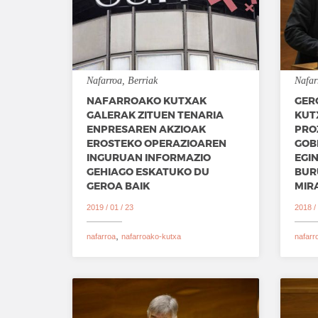
Nafarroa
Berriak
Nafar
NAFARROAKO KUTXAK
GER
GALERAK ZITUEN TENARIA
KUT
ENPRESAREN AKZIOAK
PRO
EROSTEKO OPERAZIOAREN
GOB
INGURUAN INFORMAZIO
EGI
GEHIAGO ESKATUKO DU
BUR
GEROA BAIK
MIR
2019 / 01 / 23
2018 / 
nafarroa
nafarroako-kutxa
nafarr